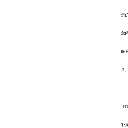
您
您
联
常
详
补