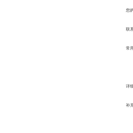
您
联
常
详
补