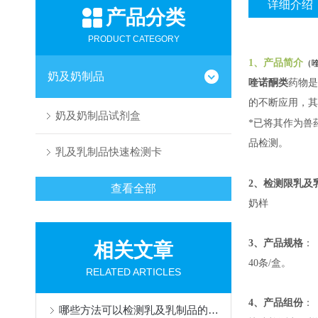
详细介绍
产品分类
PRODUCT CATEGORY
1、产品简介
（
奶及奶制品
喹诺酮类
药物是
的不断应用，其
奶及奶制品试剂盒
*已将其作为兽
品检测。
乳及乳制品快速检测卡
乳及
2、检测限
查看全部
奶样
3、产品规格
：
相关文章
40
条
/
盒。
RELATED ARTICLES
4、产品组份
：
哪些方法可以检测乳及乳制品的掺假