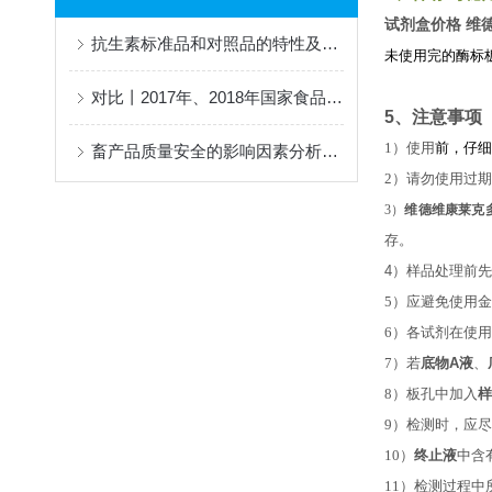
试剂盒价格 维
抗生素标准品和对照品的特性及应用注意问题
未使用完的酶标
对比丨2017年、2018年国家食品安全抽检项目
5、注意事项
1）使用
前，仔细
畜产品质量安全的影响因素分析及解决方案
2）请勿使用过
3）
维德维康莱克
存。
4）样品处理前
5）应避免使用
6）各试剂在使
7）若
底物
A
液
、
8）板孔中加入
样
9）检测时，应
10）
终止液
中含
11）检测过程