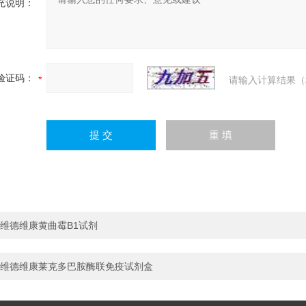
充说明：
验证码：
请输入计算结果（
维德维康黄曲霉B1试剂
维德维康莱克多巴胺酶联免疫试剂盒