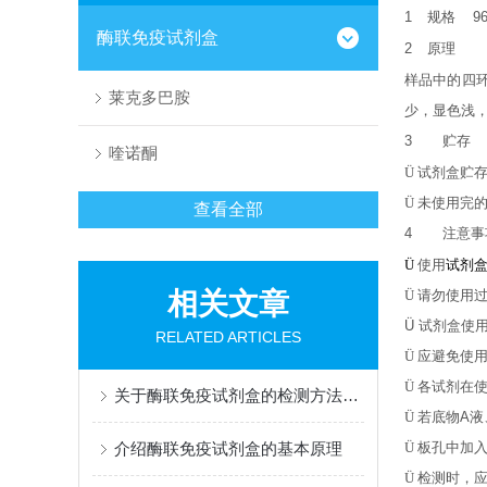
1
规格
9
酶联免疫试剂盒
2
原理
样品中的四
莱克多巴胺
少，显色浅
3
贮存
喹诺酮
Ü
试剂盒贮
Ü
未使用完
查看全部
4
注意事
Ü
使用
试剂
相关文章
Ü
请勿使用
Ü
试剂盒使
RELATED ARTICLES
Ü
应避免使
Ü
各试剂在
关于酶联免疫试剂盒的检测方法介绍
Ü
若底物
A
液
介绍酶联免疫试剂盒的基本原理
Ü
板孔中加
Ü
检测时，