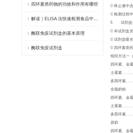
四环素类药物的功效和作用有哪些
Ü
终止液中
Ü
检测过程
解读｜ELISA 法快速检测食品中重金属含量的研究进展
5
试剂盒
Ü
本试剂盒
酶联免疫试剂盒的基本原理
Ü
试剂盒吸
酶联免疫试剂盒
Ü
四环素类药
组织方法一
四环素、金
土霉素
……
多西环素
…
全脂奶粉
四环素、金
土霉素
……
多西环素
…
原奶
四环素、金