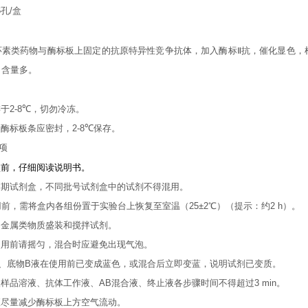
6
孔
/
盒
环素类药物与酶标板上固定的抗原特异性竞争抗体，加入酶标
Ⅱ
抗，催化显色，
，含量多
。
存于
2-8℃
，切勿冷冻。
的酶标板条应密封，
2-8℃
保存。
项
盒前，仔细阅读说明书。
过期试剂盒，不同批号试剂盒中的试剂不得混用。
用前，需将盒内各组份置于实验台上恢复至室温（
25±2℃
）（提示：约
2 h
）。
用金属类物质盛装和搅拌试剂。
使用前请摇匀，混合时应避免出现气泡。
、底物
B
液在使用前已变成蓝色，或混合后立即变蓝，说明试剂已变质。
入样品溶液、抗体工作液、
AB
混合液、终止液各步骤时间不得超过
3 min
。
应尽量减少酶标板上方空气流动。