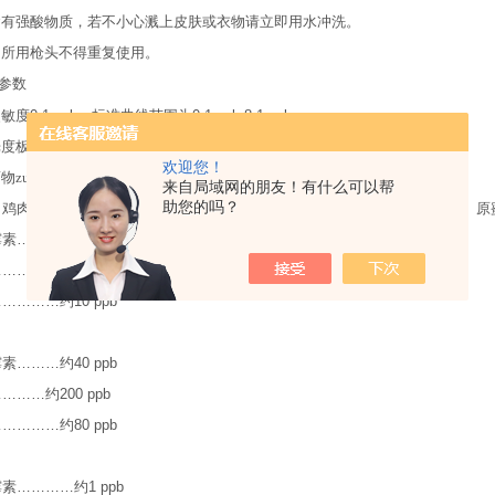
含有强酸物质，若不小心溅上皮肤或衣物请立即用水冲洗。
中所用枪头不得重复使用
。
参数
灵敏度
0.1 ppb
，标准曲线范围为
0.1 ppb-8.1 ppb
。
光度板内误差小于
5%
，板间误差小于
10%
。
欢迎您！
物zui低检测限：
来自局域网的朋友！有什么可以帮
助您的吗？
（鸡肉、猪肉、鱼肉、虾肉）、组织方法二（鸡肉、猪肉）、蜂蜜（成品蜜、原
霉素
…………
约
5 ppb
……………
约
25 ppb
……………
约
10 ppb
霉素
………
约
40 ppb
…………
约
200 ppb
……………
约
80 ppb
霉素
…………
约
1 ppb