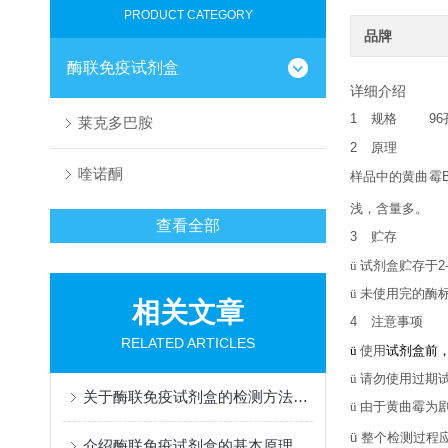
PRODUCT CATEGORY
品牌
酶联免疫试剂盒
详细介绍
1
规格
96
莱克多巴胺
2
原理
喹诺酮
样品中的
黄曲霉
浅，含量多。
查看全部
3
贮存
ü
试剂盒贮存于
2
ü
未使用完的酶
相关文章
4
注意事项
RELATED ARTICLES
ü
使用
试剂盒前
ü
请勿使用过期
关于酶联免疫试剂盒的检测方法介绍
ü
由于黄曲霉为
ü
整个检测过程
介绍酶联免疫试剂盒的基本原理