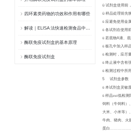
ü
试剂盒使用前
四环素类药物的功效和作用有哪些
ü
样品处理前先
ü
应避免使用金
解读｜ELISA 法快速检测食品中重金属含量的研究进展
ü
各试剂在使用
ü
若底物
A
液、底
酶联免疫试剂盒的基本原理
ü
板孔中加入样
ü
检测时，应尽
酶联免疫试剂盒
ü
终止液中含有
ü
检测过程中所
5
试剂盒参数
ü
本试剂盒灵敏
ü
样品zui低检测
饲料（牛饲料）
大米、小米等）
牛肉、猪肉、火
蛋白
……………