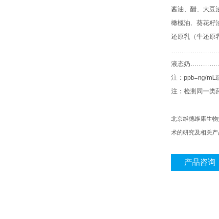
酱油、醋、大豆
橄榄油、葵花籽
还原乳（牛还原
…………………
液态奶
…………
注：
ppb=ng/mL
注：检测同一类
北京维德维康生物
术的研究及相关产
产品咨询