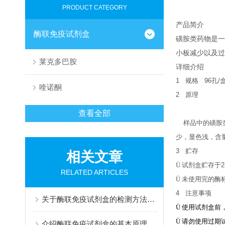
PRODUCT CATEGORY
产品简介
酶联免疫试剂盒
磺胺类药物是一
小板减少以及过
莱克多巴胺
详细介绍
1
规格
96
孔
/
喹诺酮
2
原理
查看全部
样品中的磺胺
少，显色浅，含
3
贮存
相关文章
Ü
试剂盒贮存于
2
RELATED ARTICLES
Ü
未使用完的酶
4
注意事项
关于酶联免疫试剂盒的检测方法介绍
Ü
使用试剂盒前
Ü
请勿使用过期
介绍酶联免疫试剂盒的基本原理