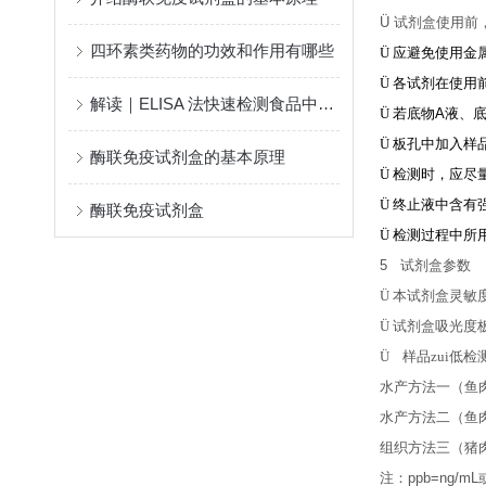
Ü
试剂盒使用前
四环素类药物的功效和作用有哪些
Ü
应避免使用金
Ü
各试剂在使用
解读｜ELISA 法快速检测食品中重金属含量的研究进展
Ü
若底物
A
液、
Ü
板孔中加入样
酶联免疫试剂盒的基本原理
Ü
检测时，应尽
Ü
终止液中含有
酶联免疫试剂盒
Ü
检测过程中所
5
试剂盒参数
Ü
本试剂盒灵敏
Ü
试剂盒吸光度
Ü
样品zui低检
水产方法一（鱼
水产方法二（鱼
组织方法三（猪
注：
ppb=ng/mL