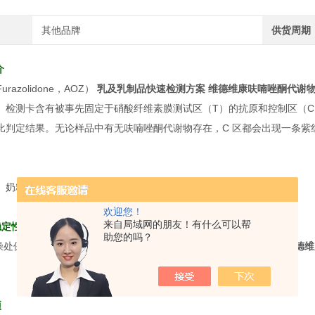
其他品牌
供货周期
介
razolidone，AOZ）
乳及乳制品快速检测方案 维德维康呋喃唑酮代谢
。检测卡含有被事先固定于硝酸纤维素膜测试区（T）的抗原和控制区（C）
比判定结果。无论样品中有无呋喃唑酮代谢物存在，C 区都会出现一条紫
、奶粉
欢迎您！
来自局域网的朋友！有什么可以帮
稳定性
助您的吗？
干燥处保存，不可冷冻，避免阳光直晒。 本
乳及乳制品快速检测方案 维德
项