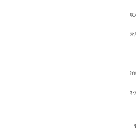
联
常
详
补