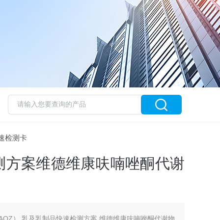
速检测卡
测方案维德维康呋喃唑酮代谢
one，AOZ） 乳及乳制品快速检测方案 维德维康呋喃唑酮代谢物