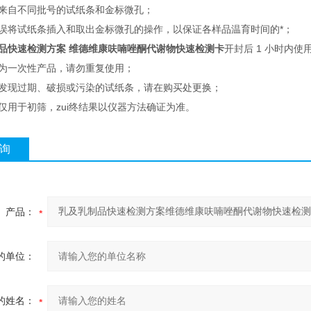
混用来自不同批号的试纸条和金标微孔；
免延误将试纸条插入和取出金标微孔的操作，以保证各样品温育时间的*；
品快速检测方案 维德维康呋喃唑酮代谢物快速检测卡
开封后 1 小时内使
纸条为一次性产品，请勿重复使用；
买时发现过期、破损或污染的试纸条，请在购买处更换；
条仅用于初筛，zui终结果以仪器方法确证为准。
询
产品：
的单位：
的姓名：