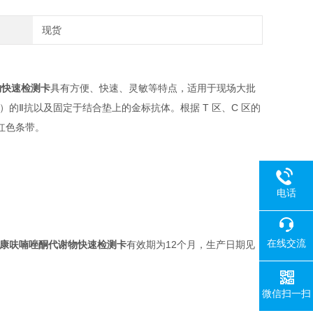
现货
物快速检测卡
具有方便、快速、灵敏等特点，适用于现场大批
的Ⅱ抗以及固定于结合垫上的金标抗体。根据 T 区、C 区的
红色条带。
电话
在线交流
维康呋喃唑酮代谢物快速检测卡
有效期为12个月，生产日期见
微信扫一扫