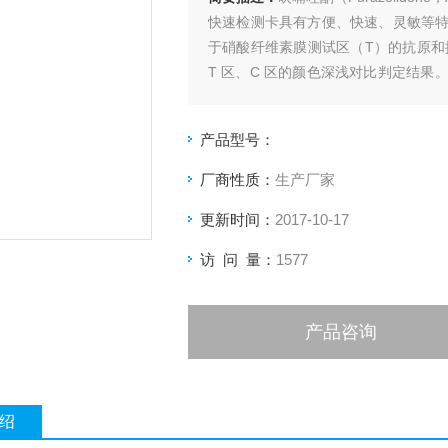
快速检测卡具有方便、快速、灵敏等
于硝酸纤维素膜测试区（T）的抗原和
T 区、C 区的颜色深浅对比判定结果
紫红色条带。
产品型号：
厂商性质：
生产厂家
更新时间：
2017-10-17
访 问 量：
1577
产品咨询
绍