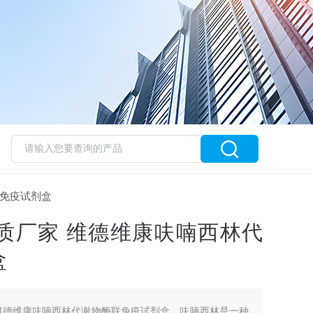
联免疫试剂盒
质厂家 维德维康呋喃西林代
盒
维德维康呋喃西林代谢物酶联免疫试剂盒，呋喃西林是一种