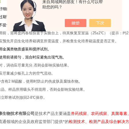
项
来自局域网的朋友！有什么可以帮
助您的吗？
仔细阅读说明书。
用过期试剂盒，不同批号试剂盒中的试剂不得混用。
不提供未衍生化高标。
用前，需将盒内各组份置于实验台上，待其恢复至室温（25±2℃）（提示：约2
，应预先开启生化培养箱调至所需温度，并检查生化培养箱温度是否正常。
使用金属类物质盛装和搅拌试剂。
在使用前请摇匀，混合时应避免出现气泡。
时，涡动应尽量充分,否则会影响实验结果。
，应尽量减少板孔上方的空气流动。
中含有
2 M
硫酸，使用时防止灼伤皮肤及腐蚀衣物
。
准品、样品所用吸头不得混用，否则会影响实验结果。
请立即将试剂放回
2-8
℃
保存。
康生物技术有限公司
是技术产品主要涵盖
兽药残留、农药残留、真菌毒素
流通领域的企业及政府监管部门提供*的
检测技术、检测产品及综合解决