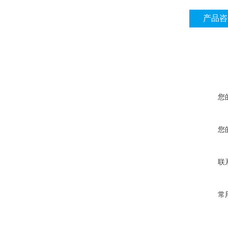
产品咨
您
您
联
常