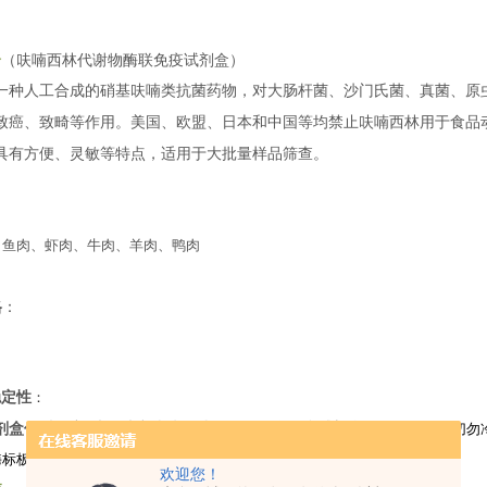
介
（呋喃西林代谢物酶联免疫试剂盒）
一种人工合成的硝基呋喃类抗菌药物，对大肠杆菌、沙门氏菌、真菌、原
致癌、致畸等作用。美国、欧盟、日本和中国等均禁止呋喃西林用于食品
具有方便、灵敏等特点，适用于大批量样品筛查。
：
、鱼肉、虾肉、牛肉、羊肉、鸭肉
格
：
稳定性
：
剂盒优质厂家 维德维康呋喃西林代谢物酶联免疫试剂盒
贮存于
2-8
℃
，切勿
酶标板条应密封，
2-8
℃
保存。
欢迎您！