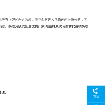
虫等有很好的杀灭效果。呋喃西林进入动物体内很快分解，其
酶联免疫试剂盒优质厂家 维德维康呋喃西林代谢物酶联
动物。
冷冻。
电话