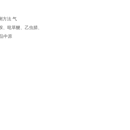
检测方法 气
乙酰胺、吡草醚、乙虫腈、
食品中原