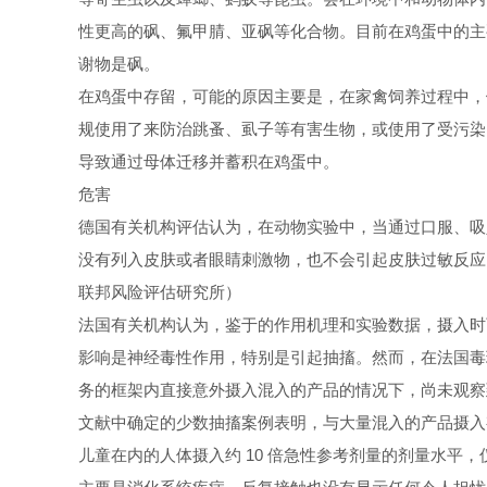
性更高的砜、氟甲腈、亚砜等化合物。目前在鸡蛋中的主
谢物是砜。
在鸡蛋中存留，可能的原因主要是，在家禽饲养过程中，
规使用了来防治跳蚤、虱子等有害生物，或使用了受污染
导致通过母体迁移并蓄积在鸡蛋中。
危害
德国有关机构评估认为，在动物实验中，当通过口服、吸
没有列入皮肤或者眼睛刺激物，也不会引起皮肤过敏反应
联邦风险评估研究所）
法国有关机构认为，鉴于的作用机理和实验数据，摄入时
影响是神经毒性作用，特别是引起抽搐。然而，在法国毒
务的框架内直接意外摄入混入的产品的情况下，尚未观察
文献中确定的少数抽搐案例表明，与大量混入的产品摄入
儿童在内的人体摄入约 10 倍急性参考剂量的剂量水平