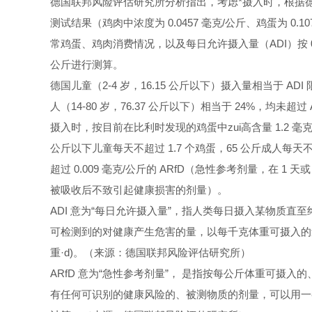
德国联邦风险评估研究所分析指出，考虑*摄入时，根据
测试结果（鸡肉中浓度为 0.0457 毫克/公斤、鸡蛋为 0.1
常鸡蛋、鸡肉消费情况，以及每日允许摄入量（ADI）按 0.0
公斤进行测算。
德国儿童（2-4 岁，16.15 公斤以下）摄入量相当于 ADI 
人（14-80 岁，76.37 公斤以下）相当于 24%，均未超过
摄入时，按目前在比利时发现的鸡蛋中zui高含量 1.2 毫克/
公斤以下儿童每天不超过 1.7 个鸡蛋，65 公斤成人每天
超过 0.009 毫克/公斤的 ARfD（急性参考剂量，在 1 天
被吸收后不致引起健康损害的剂量）。
ADI
意为“每日允许摄入量”
，指人类每日摄入某物质直至
可检测到的对健康产生危害的量，以每千克体重可摄入的量表示
重·d)。（来源：德国联邦风险评估研究所）
ARfD
意为“急性参考剂量”
， 是指按每公斤体重可摄入的
有任何可识别的健康风险的、被测物质的剂量，可以用一