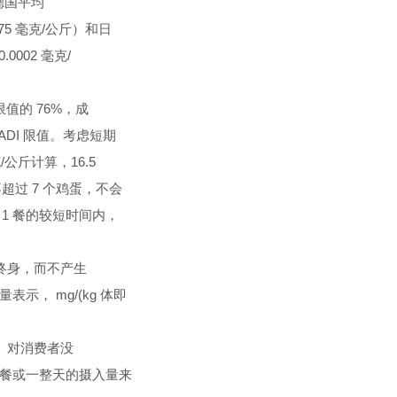
德国平均
075 毫克/公斤）和日
002 毫克/
限值的 76%，成
 ADI 限值。考虑短期
公斤计算，16.5
不超过 7 个鸡蛋，不会
或 1 餐的较短时间内，
终身，而不产生
， mg/(kg 体即
、对消费者没
餐或一整天的摄入量来