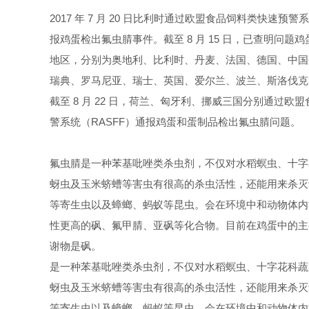
2017
年 7 月 20 日比利时通过欧盟食品饲料类快速预警系
报鸡蛋检出氟虫腈事件。截至 8 月 15 日，已查明问题
地区，分别为奥地利、比利时、丹麦、法国、德国、中国
瑞典、罗马尼亚、瑞士、英国、爱尔兰、波兰、斯洛伐克
截至 8 月 22 日，荷兰、匈牙利、挪威三国分别通过欧
警系统（RASFF）通报鸡蛋和蛋制品检出氟虫腈问题。
氟虫腈是一种苯基吡唑类杀虫剂，不仅对水稻螟虫、十字
蚜虫及玉米蛴螬等害虫有很高的杀虫活性，还能用来杀灭
等寄生虫以及蟑螂、蚂蚁等昆虫。
会在环境中和动物体内
性更高的砜、氟甲腈、亚砜等化合物。目前在鸡蛋中的主
谢物是砜。
是一种苯基吡唑类杀虫剂，不仅对水稻螟虫、十字花科蔬
蚜虫及玉米蛴螬等害虫有很高的杀虫活性，还能用来杀灭
等寄生虫以及蟑螂、蚂蚁等昆虫。
会在环境中和动物体内