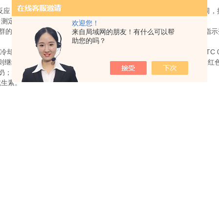
应，长期饮用，还可能引起细菌的耐药性，造成人体肠道内菌群失调，
测定奶中残留抗生素常用TTC法，其原理和方法如下。
欢迎您！
群的奶中进行培养，有抗生素，则奶不显色，因为细菌不繁殖，TTC指示
来自局域网的朋友！有什么可以帮
助您的吗？
至37℃以下，加菌液1毫升，于37℃水浴中保温培养2小时。加TTC 0
则继续培养30分钟，进行第二次观察，仍为原色者，则为阳性；由淡红
升奶；庆大霉素0.4国际单位/毫升奶。
生素。