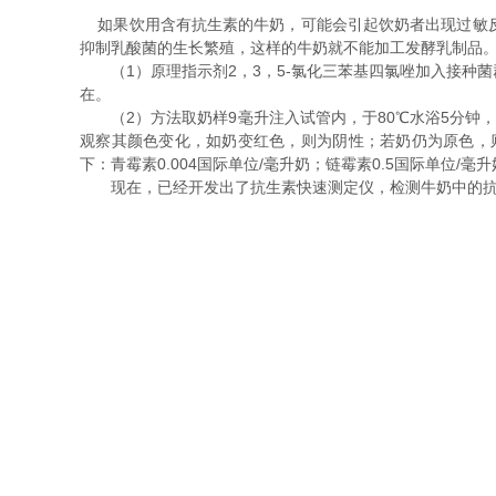
如果饮用含有抗生素的牛奶，可能会引起饮奶者出现过敏反
抑制乳酸菌的生长繁殖，这样的牛奶就不能加工发酵乳制品。
（1）原理指示剂2，3，5-氯化三苯基四氯唑加入接种菌
在。
（2）方法取奶样9毫升注入试管内，于80℃水浴5分钟，冷却
观察其颜色变化，如奶变红色，则为阴性；若奶仍为原色，
下：青霉素0.004国际单位/毫升奶；链霉素0.5国际单位/毫
现在，已经开发出了抗生素快速测定仪，检测牛奶中的抗