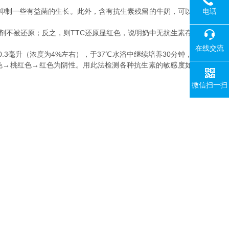
电话
抑制一些有益菌的生长。此外，含有抗生素残留的牛奶，可以
剂不被还原；反之，则TTC还原显红色，说明奶中无抗生素存
在线交流
.3毫升（浓度为4%左右），于37℃水浴中继续培养30分钟，
色→桃红色→红色为阴性。用此法检测各种抗生素的敏感度如
微信扫一扫