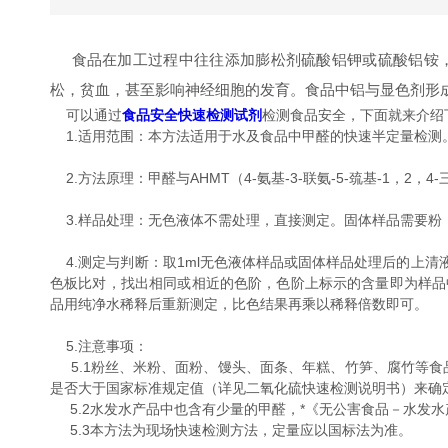
食品在加工过程中往往添加膨松剂硫酸铝钾或硫酸铝铵，
松，贫血，甚至影响神经细胞的发育。食品中铝与显色剂形
可以通过
食品安全快速检测试剂
检测食品安全，下面就来介绍
1.适用范围：本方法适用于水及食品中甲醛的快速半定量检测
2.方法原理：甲醛与AHMT（4-氨基-3-联氨-5-巯基-1，
3.样品处理：无色液体不需处理，直接测定。固体样品需要粉（剪
4.测定与判断：取1ml无色液体样品或固体样品处理后的上清液
色板比对，找出相同或相近的色阶，色阶上标示的含量即为样品中甲
品用纯净水稀释后重新测定，比色结果再乘以稀释倍数即可。
5.注意事项：
5.1粉丝、米粉、面粉、馒头、面条、年糕、竹笋、腐竹等食品
是否大于国家标准规定值（详见二氧化硫快速检测说明书）来确
5.2水发水产品中也含有少量的甲醛，*《无公害食品－水发水产
5.3本方法为现场快速检测方法，定量应以国标法为准。